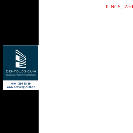
JUNGS, JA
040 / 380 38 30
www.dentologicum.de