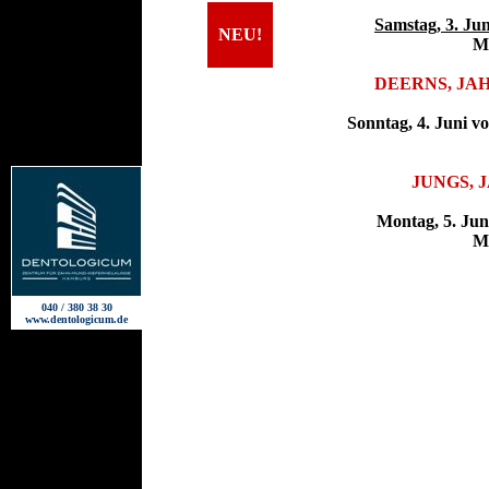
Samstag, 3. Jun
NEU!
M
DEERNS, JAH
Sonntag, 4. Juni v
JUNGS, 
Mon
tag, 5. Ju
M
040 / 380 38 30
www.dentologicum.de